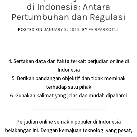
di Indonesia: Antara
Pertumbuhan dan Regulasi
POSTED ON
JANUARY 9, 2025
BY
FAIRPARROT15
4. Sertakan data dan fakta terkait perjudian online di
Indonesia
5. Berikan pandangan objektif dan tidak memihak
terhadap satu pihak
6. Gunakan kalimat yang jelas dan mudah dipahami
————————————————–
Perjudian online semakin populer di Indonesia
belakangan ini. Dengan kemajuan teknologi yang pesat,