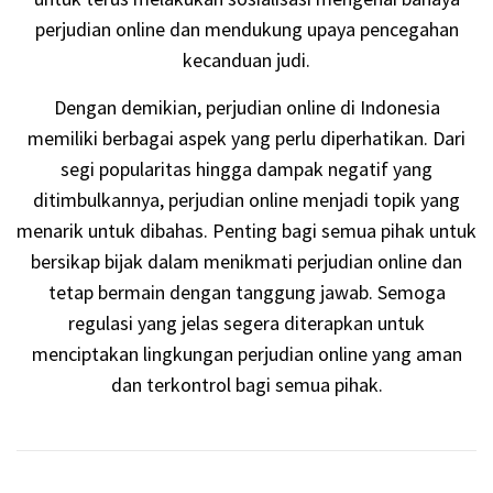
perjudian online dan mendukung upaya pencegahan
kecanduan judi.
Dengan demikian, perjudian online di Indonesia
memiliki berbagai aspek yang perlu diperhatikan. Dari
segi popularitas hingga dampak negatif yang
ditimbulkannya, perjudian online menjadi topik yang
menarik untuk dibahas. Penting bagi semua pihak untuk
bersikap bijak dalam menikmati perjudian online dan
tetap bermain dengan tanggung jawab. Semoga
regulasi yang jelas segera diterapkan untuk
menciptakan lingkungan perjudian online yang aman
dan terkontrol bagi semua pihak.