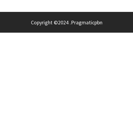
Copyright ©2024 .
Pragmaticpbn